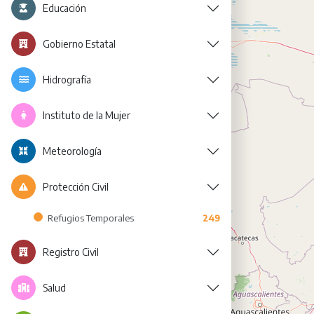
Educación
Gobierno Estatal
Hidrografía
Instituto de la Mujer
Meteorología
Protección Civil
Refugios Temporales
249
Registro Civil
Salud