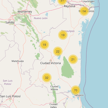
31
14
19
19
22
21
32
70